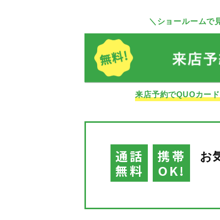
＼ショールームで
来店予約でQUOカー
通話
携帯
お
無料
OK!