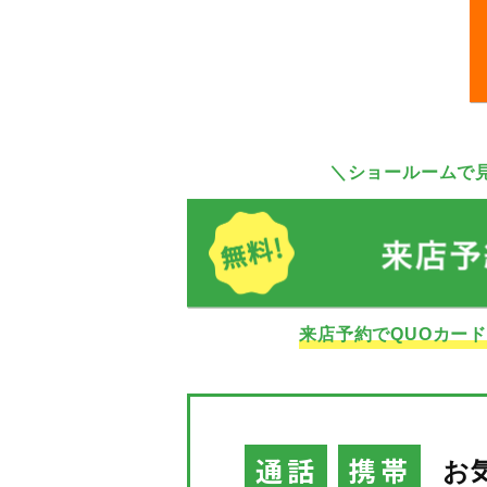
＼ショールームで
来店予約でQUOカー
通話
携帯
お