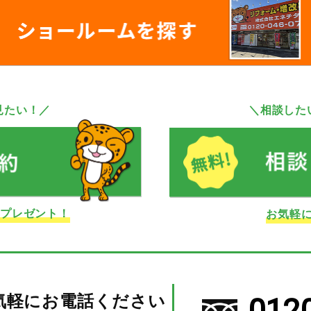
見たい！／
＼相談した
ドプレゼント！
お気軽
気軽にお電話ください
012