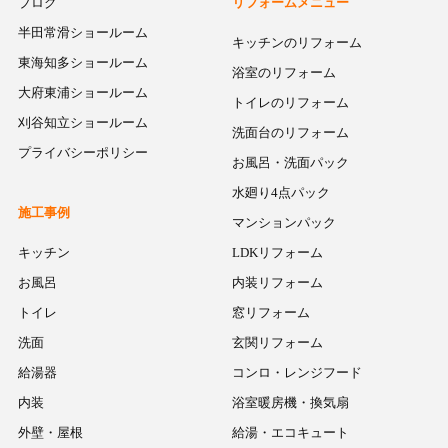
ブログ
リフォームメニュー
半田常滑ショールーム
キッチンのリフォーム
東海知多ショールーム
浴室のリフォーム
大府東浦ショールーム
トイレのリフォーム
刈谷知立ショールーム
洗面台のリフォーム
プライバシーポリシー
お風呂・洗面パック
水廻り4点パック
施工事例
マンションパック
キッチン
LDKリフォーム
お風呂
内装リフォーム
トイレ
窓リフォーム
洗面
玄関リフォーム
給湯器
コンロ・レンジフード
内装
浴室暖房機・換気扇
外壁・屋根
給湯・エコキュート