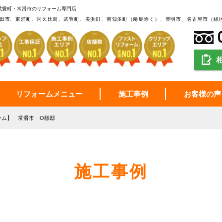
武豊町・常滑市のリフォーム専門店
田市、東浦町、阿久比町、武豊町、美浜町、南知多町（離島除く）、豊明市、名古屋市（緑
リフォームメニュー
施工事例
お客様の声
ーム】 常滑市 O様邸
施工事例