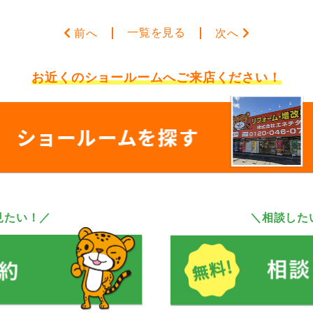
一覧を見る
前へ
次へ
お近くのショールームへ
ご来店ください！
見たい！／
＼相談した