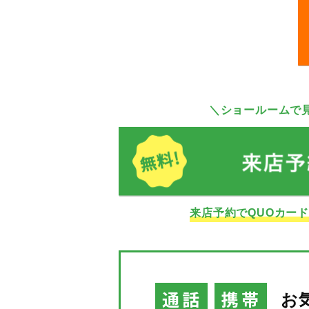
＼ショールームで
来店予約でQUOカー
通話
携帯
お