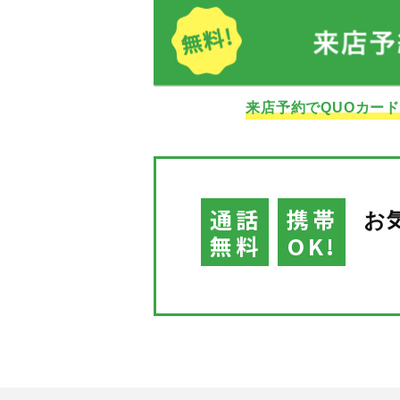
来店予約でQUOカー
通話
携帯
お
無料
OK!