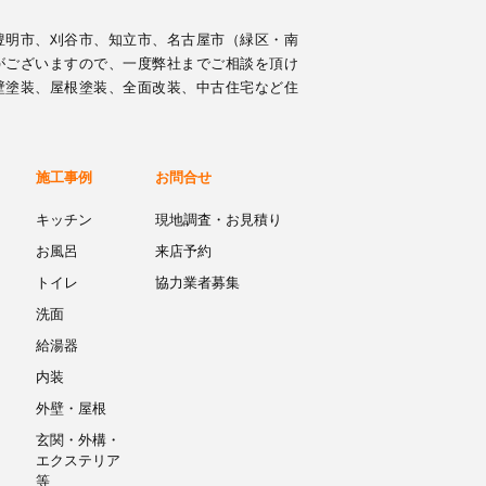
豊明市、刈谷市、知立市、名古屋市（緑区・南
がございますので、一度弊社までご相談を頂け
壁塗装、屋根塗装、全面改装、中古住宅など住
施工事例
お問合せ
キッチン
現地調査・お見積り
お風呂
来店予約
トイレ
協力業者募集
洗面
給湯器
内装
外壁・屋根
玄関・外構・
エクステリア
等