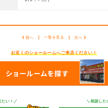
一覧を見る
前へ
次へ
お近くのショールームへ
ご来店ください！
見たい！／
＼相談した