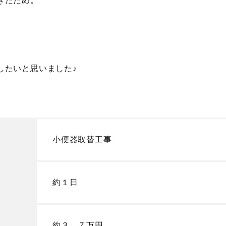
きたため。
したいと思いました♪
小便器取替工事
約１日
約３，７万円