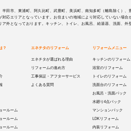
、半田市、東浦町、阿久比町、武豊町、美浜町、南知多町（離島除く）、
が対応エリアとなっています。お住まいの地域により対応していない場合
リア外となっております。キッチン、トイレ、お風呂、給湯器、洗面、外
は？
エネチタのリフォーム
リフォームメニュー
エネチタが選ばれる理由
キッチンのリフォーム
リフォームの進め方
浴室のリフォーム
介
工事保証・アフターサービス
トイレのリフォーム
報
よくある質問
洗面台のリフォーム
お風呂・洗面パック
水廻り4点パック
ョールーム
マンションパック
ョールーム
LDKリフォーム
ョールーム
内装リフォーム