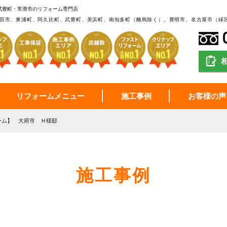
武豊町・常滑市のリフォーム専門店
田市、東浦町、阿久比町、武豊町、美浜町、南知多町（離島除く）、豊明市、名古屋市（緑
リフォームメニュー
施工事例
お客様の声
ーム】 大府市 Ｈ様邸
施工事例