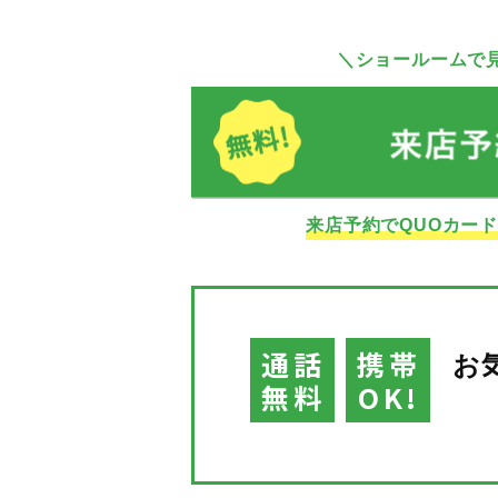
＼ショールームで
来店予約でQUOカー
通話
携帯
お
無料
OK!