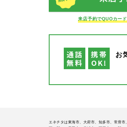
来店予約でQUOカー
通話
携帯
お
無料
OK!
エネチタは東海市、大府市、知多市、常滑市