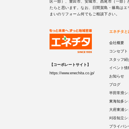
区一部）、豊田市、安城市、西尾市（一部）
たらと思います。なお、日間賀島・篠島はエ
まいのリフォーム何でもご相談下さい。
エネチタと
会社概要
コンセプト
スタッフ紹
【コーポレートサイト】
イベント情
https://www.enechita.co.jp/
お知らせ
ブログ
半田常滑シ
東海知多シ
大府東浦シ
刈谷知立シ
プライバシ