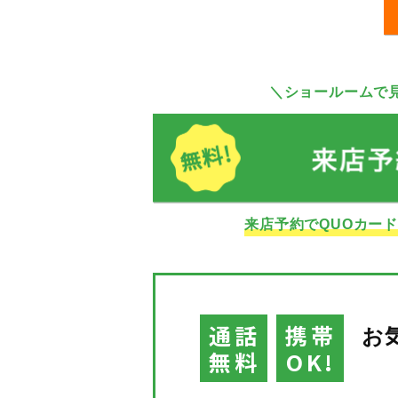
＼ショールームで
来店予約でQUOカー
通話
携帯
お
無料
OK!