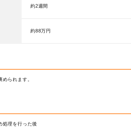
約2週間
約88万円
褒められます。
。
め処理を行った後