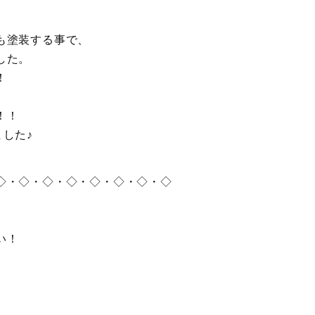
も塗装する事で、
した。
！
！！
した♪
◇・◇・◇・◇・◇・◇・◇・◇
い！