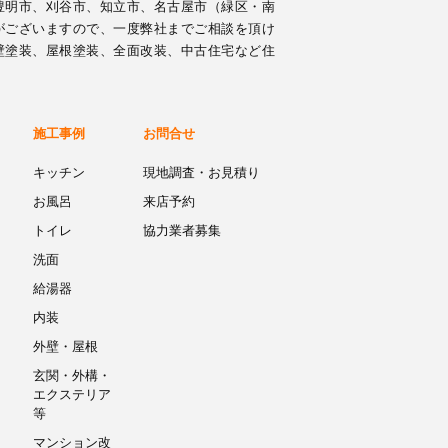
豊明市、刈谷市、知立市、名古屋市（緑区・南
がございますので、一度弊社までご相談を頂け
壁塗装、屋根塗装、全面改装、中古住宅など住
施工事例
お問合せ
キッチン
現地調査・お見積り
お風呂
来店予約
トイレ
協力業者募集
洗面
給湯器
内装
外壁・屋根
玄関・外構・
エクステリア
等
マンション改