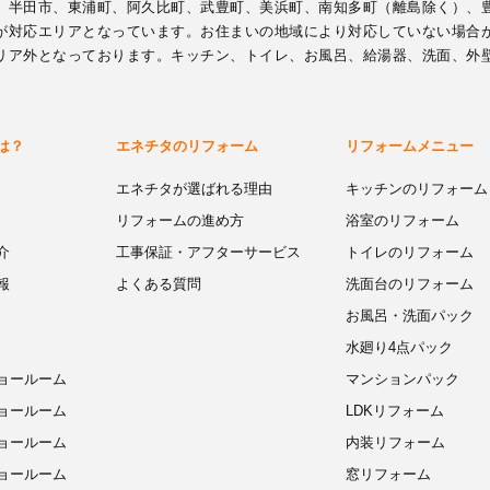
、半田市、東浦町、阿久比町、武豊町、美浜町、南知多町（離島除く）、
が対応エリアとなっています。お住まいの地域により対応していない場合
リア外となっております。キッチン、トイレ、お風呂、給湯器、洗面、外
は？
エネチタのリフォーム
リフォームメニュー
エネチタが選ばれる理由
キッチンのリフォーム
リフォームの進め方
浴室のリフォーム
介
工事保証・アフターサービス
トイレのリフォーム
報
よくある質問
洗面台のリフォーム
お風呂・洗面パック
水廻り4点パック
ョールーム
マンションパック
ョールーム
LDKリフォーム
ョールーム
内装リフォーム
ョールーム
窓リフォーム