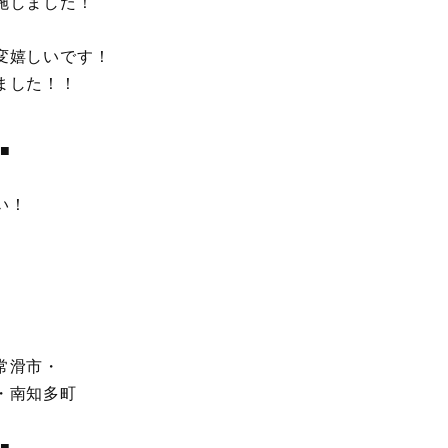
施しました！
変嬉しいです！
ました！！
■
い！
常滑市・
・南知多町
■