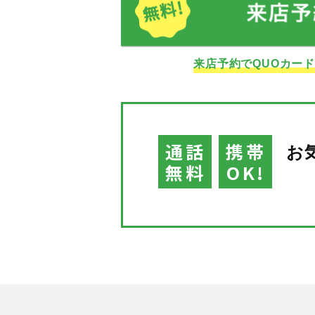
来店予約でQUOカー
通話
携帯
お
無料
OK!