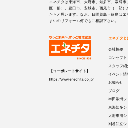
エネチタは東海市、大府市、知多市、常滑市
区一部）、豊田市、安城市、西尾市（一部）
たらと思います。なお、日間賀島・篠島はエ
まいのリフォーム何でもご相談下さい。
エネチタと
会社概要
コンセプト
スタッフ紹
【コーポレートサイト】
イベント情
https://www.enechita.co.jp/
お知らせ
ブログ
半田常滑シ
東海知多シ
大府東浦シ
刈谷知立シ