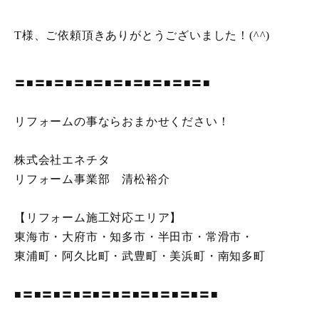
T様、ご依頼頂きありがとうございました！(^^)
〓■〓■〓■〓■〓■〓■〓■〓■〓■〓■
リフォームの事ならおまかせください！
株式会社エネチタ
リフォーム事業部 清松裕介
【リフォーム施工対応エリア】
東海市・大府市・知多市・半田市・常滑市・
東浦町・阿久比町・武豊町・美浜町・南知多町
■〓■〓■〓■〓■〓■〓■〓■〓■〓■〓■