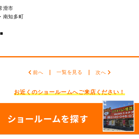
常滑市
・南知多町
■
一覧を見る
前へ
次へ
お近くのショールームへ
ご来店ください！