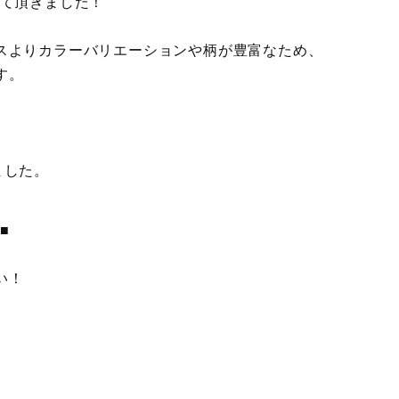
せて頂きました！
スよりカラーバリエーションや柄が豊富なため、
す。
ました。
■
い！