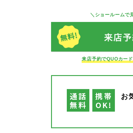
＼ショールームで
来店予約でQUOカー
通話
携帯
お
無料
OK!