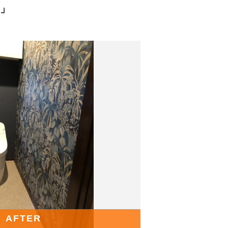
♪」
AFTER