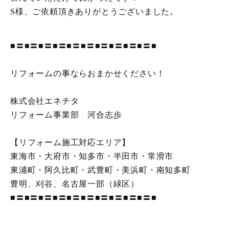
S様、ご依頼頂きありがとうございました。
■〓■〓■〓■〓■〓■〓■〓■〓■〓■〓■
リフォームの事ならおまかせください！
株式会社エネチタ
リフォーム事業部 河合志歩
【リフォーム施工対応エリア】
東海市・大府市・知多市・半田市・常滑市
東浦町・阿久比町・武豊町・美浜町・南知多町
豊明、刈谷、名古屋一部（緑区）
■〓■〓■〓■〓■〓■〓■〓■〓■〓■〓■