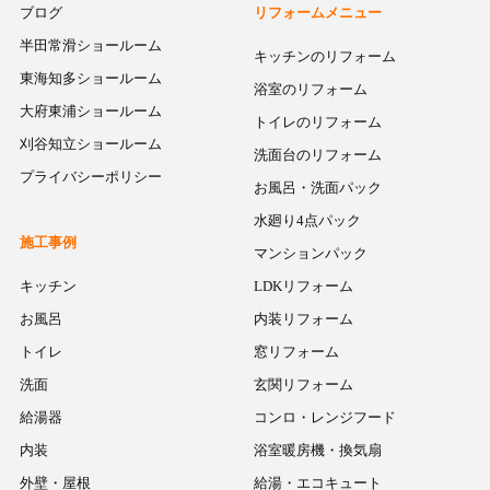
ブログ
リフォームメニュー
半田常滑ショールーム
キッチンのリフォーム
東海知多ショールーム
浴室のリフォーム
大府東浦ショールーム
トイレのリフォーム
刈谷知立ショールーム
洗面台のリフォーム
プライバシーポリシー
お風呂・洗面パック
水廻り4点パック
施工事例
マンションパック
キッチン
LDKリフォーム
お風呂
内装リフォーム
トイレ
窓リフォーム
洗面
玄関リフォーム
給湯器
コンロ・レンジフード
内装
浴室暖房機・換気扇
外壁・屋根
給湯・エコキュート