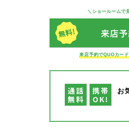
＼ショールームで
来店予約でQUOカー
通話
携帯
お
無料
OK!