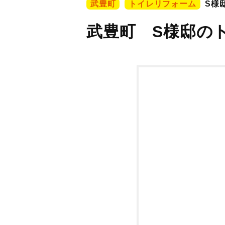
武豊町
トイレリフォーム
S様
武豊町 S様邸の