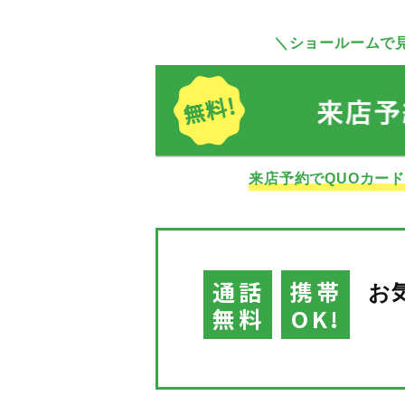
＼ショールームで
来店予約でQUOカー
通話
携帯
お
無料
OK!