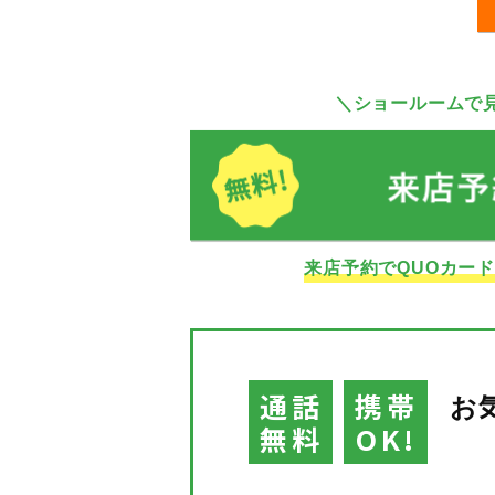
＼ショールームで
来店予約でQUOカー
通話
携帯
お
無料
OK!