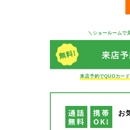
＼ショールームで
来店予約でQUOカー
通話
携帯
お
無料
OK!