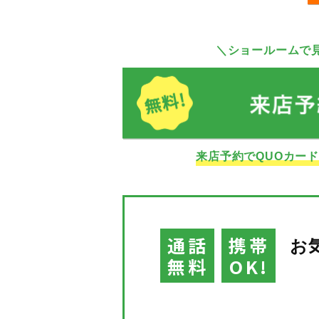
＼ショールームで
来店予約でQUOカー
通話
携帯
お
無料
OK!