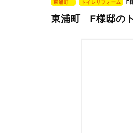
東浦町
トイレリフォーム
F
東浦町 F様邸の