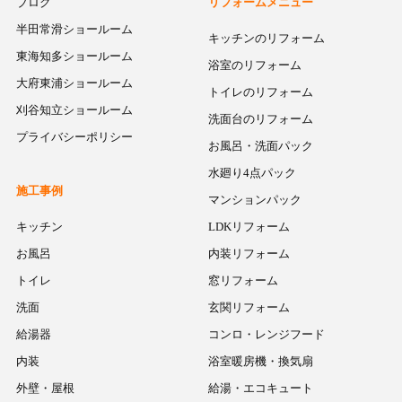
ブログ
リフォームメニュー
半田常滑ショールーム
キッチンのリフォーム
東海知多ショールーム
浴室のリフォーム
大府東浦ショールーム
トイレのリフォーム
刈谷知立ショールーム
洗面台のリフォーム
プライバシーポリシー
お風呂・洗面パック
水廻り4点パック
施工事例
マンションパック
キッチン
LDKリフォーム
お風呂
内装リフォーム
トイレ
窓リフォーム
洗面
玄関リフォーム
給湯器
コンロ・レンジフード
内装
浴室暖房機・換気扇
外壁・屋根
給湯・エコキュート