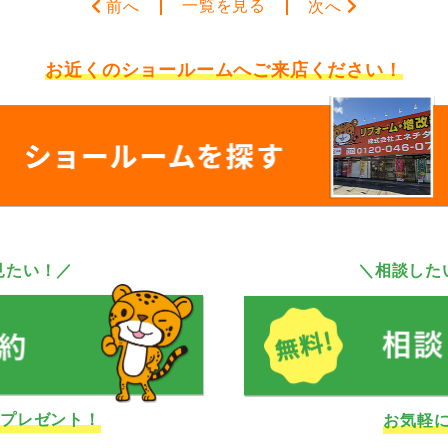
一覧を見る
前へ
次へ
お近くのショールームへ
ご来店ください！
見たい！／
＼相談した
ドプレゼント！
お気軽