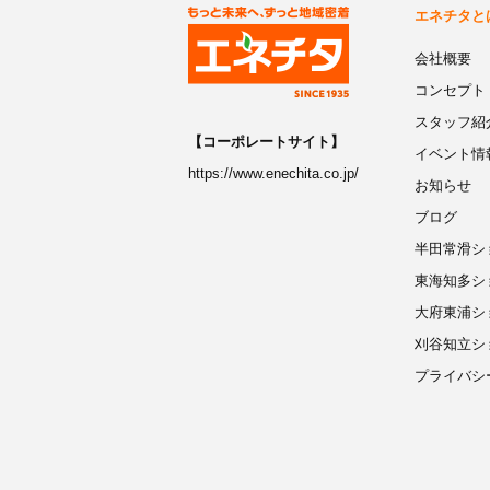
エネチタと
会社概要
コンセプト
スタッフ紹
【コーポレートサイト】
イベント情
https://www.enechita.co.jp/
お知らせ
ブログ
半田常滑シ
東海知多シ
大府東浦シ
刈谷知立シ
プライバシ