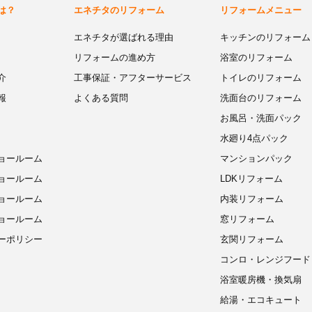
は？
エネチタのリフォーム
リフォームメニュー
エネチタが選ばれる理由
キッチンのリフォーム
リフォームの進め方
浴室のリフォーム
介
工事保証・アフターサービス
トイレのリフォーム
報
よくある質問
洗面台のリフォーム
お風呂・洗面パック
水廻り4点パック
ョールーム
マンションパック
ョールーム
LDKリフォーム
ョールーム
内装リフォーム
ョールーム
窓リフォーム
ーポリシー
玄関リフォーム
コンロ・レンジフード
浴室暖房機・換気扇
給湯・エコキュート