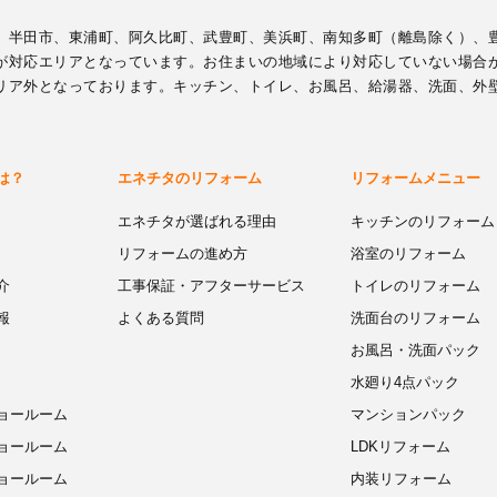
、半田市、東浦町、阿久比町、武豊町、美浜町、南知多町（離島除く）、
が対応エリアとなっています。お住まいの地域により対応していない場合
リア外となっております。キッチン、トイレ、お風呂、給湯器、洗面、外
は？
エネチタのリフォーム
リフォームメニュー
エネチタが選ばれる理由
キッチンのリフォーム
リフォームの進め方
浴室のリフォーム
介
工事保証・アフターサービス
トイレのリフォーム
報
よくある質問
洗面台のリフォーム
お風呂・洗面パック
水廻り4点パック
ョールーム
マンションパック
ョールーム
LDKリフォーム
ョールーム
内装リフォーム