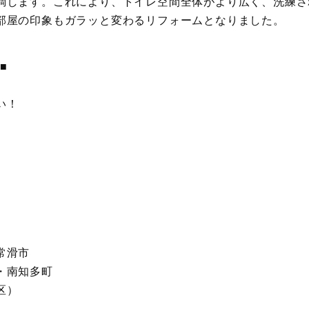
調します。これにより、トイレ空間全体がより広く、洗練さ
部屋の印象もガラッと変わるリフォームとなりました。
■
い！
常滑市
・南知多町
区）