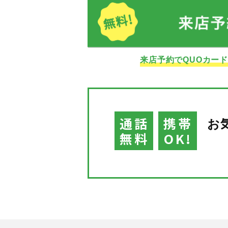
来店予約でQUOカー
通話
携帯
お
無料
OK!