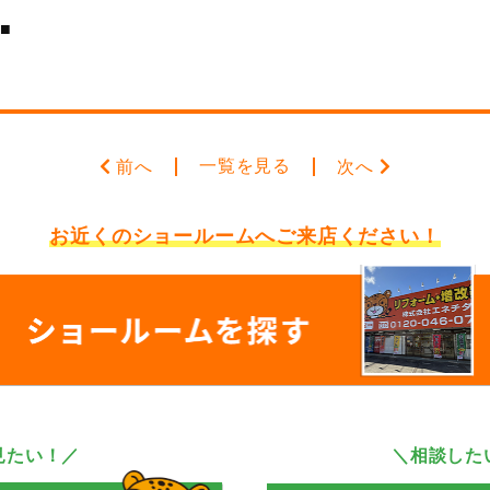
■
一覧を見る
前へ
次へ
お近くのショールームへ
ご来店ください！
見たい！／
＼相談した