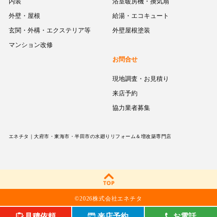
内装
浴室暖房機・換気扇
外壁・屋根
給湯・エコキュート
玄関・外構・エクステリア等
外壁屋根塗装
マンション改修
お問合せ
現地調査・お見積り
来店予約
協力業者募集
エネチタ｜大府市・東海市・半田市の水廻りリフォーム＆増改築専門店
©
2026株式会社エネチタ
見積依頼
来店予約
お電話