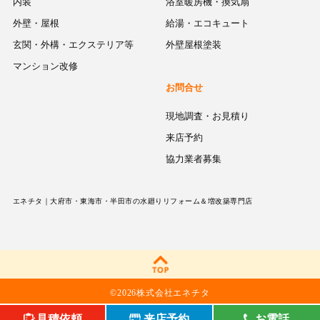
内装
浴室暖房機・換気扇
外壁・屋根
給湯・エコキュート
玄関・外構・エクステリア等
外壁屋根塗装
マンション改修
お問合せ
現地調査・お見積り
来店予約
協力業者募集
エネチタ｜大府市・東海市・半田市の水廻りリフォーム＆増改築専門店
©
2026株式会社エネチタ
見積依頼
来店予約
お電話