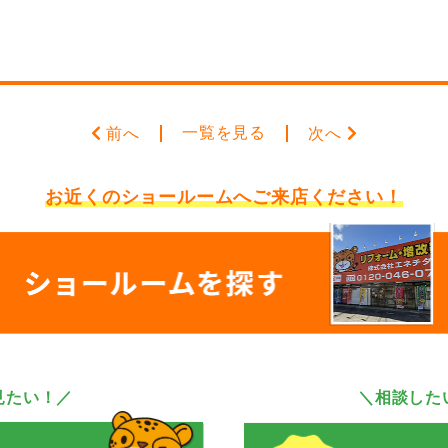
一覧を見る
前へ
次へ
お近くのショールームへ
ご来店ください！
見たい！／
＼相談した