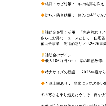
結露・カビ対策： 冬の結露を抑え
防犯・防音効果： 侵入に時間がか
補助金を賢く活用！「先進的窓リノベ
さらにお得なニュースとして、住宅省エ
補助金事業「先進的窓リノベ2026事
最大100万円/戸： 窓の断熱改修
特大サイズの新設： 2026年度
予算上限あり： 非常に人気の高い
冬の寒さを乗り越えた今こそ、夏を快