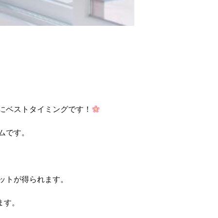
にベストタイミングです！
です。

トが得られます。

す。
