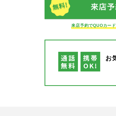
来店予約でQUOカー
通話
携帯
お
無料
OK!