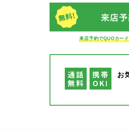
来店予約でQUOカー
通話
携帯
お
無料
OK!