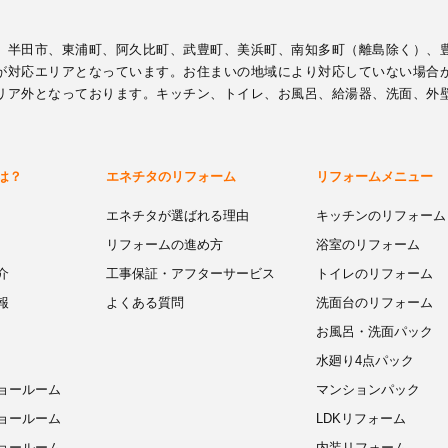
、半田市、東浦町、阿久比町、武豊町、美浜町、南知多町（離島除く）、
が対応エリアとなっています。お住まいの地域により対応していない場合
リア外となっております。キッチン、トイレ、お風呂、給湯器、洗面、外
は？
エネチタのリフォーム
リフォームメニュー
エネチタが選ばれる理由
キッチンのリフォーム
リフォームの進め方
浴室のリフォーム
介
工事保証・アフターサービス
トイレのリフォーム
報
よくある質問
洗面台のリフォーム
お風呂・洗面パック
水廻り4点パック
ョールーム
マンションパック
ョールーム
LDKリフォーム
ョールーム
内装リフォーム