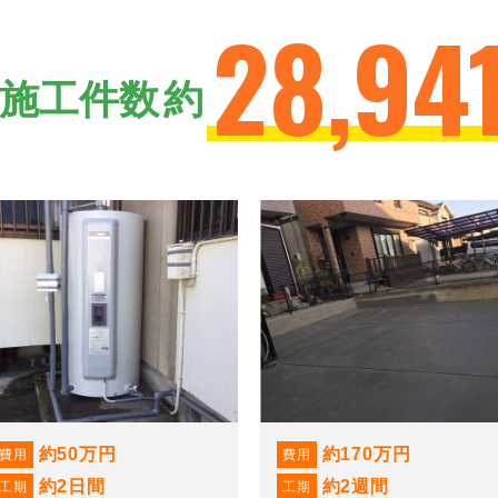
28,94
施工件数
約
約50万円
約170万円
費用
費用
約2日間
約2週間
工期
工期