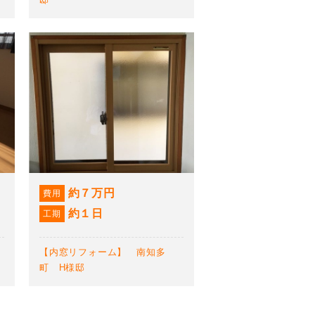
約７万円
費用
約１日
工期
【内窓リフォーム】 南知多
町 H様邸