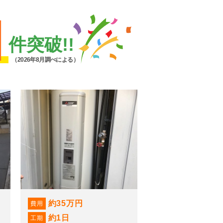
1
件突破!!
（2026年8月調べによる）
約35万円
費用
約1日
工期