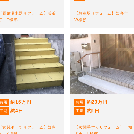
【電気温水器リフォーム】美浜
【駐車場リフォーム】知多市
町 O様邸
W様邸
約16万円
約20万円
費用
費用
約4日
約1日
工期
工期
【玄関ポーチリフォーム】知多
【玄関手すりリフォーム】 知
市 Y様邸
多市 U様邸