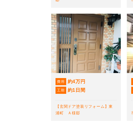
約4万円
費用
約1日間
工期
【玄関ドア塗装リフォーム】東
浦町 Ａ様邸