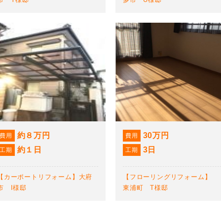
約８万円
30万円
費用
費用
約１日
3日
工期
工期
【カーポートリフォーム】大府
【フローリングリフォーム】
市 I様邸
東浦町 T様邸