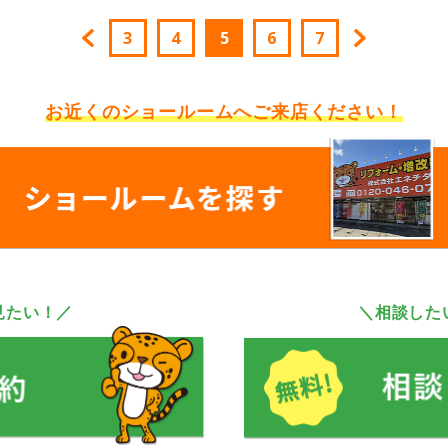
3
4
5
6
7
お近くのショールームへ
ご来店ください！
見たい！／
＼相談した