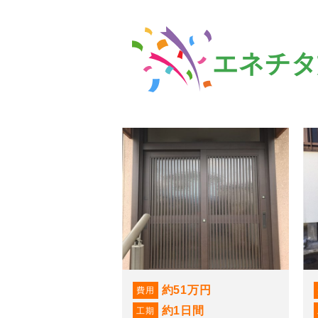
エネチタ
約51万円
費用
約1日間
工期