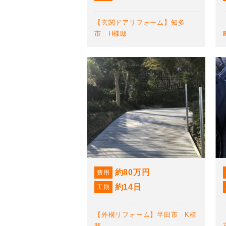
【玄関ドアリフォーム】知多
市 H様邸
約80万円
費用
約14日
工期
【外構リフォーム】半田市 K様
邸