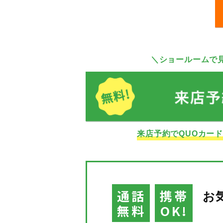
＼ショールームで
来店予約でQUOカー
通話
携帯
お
無料
OK!